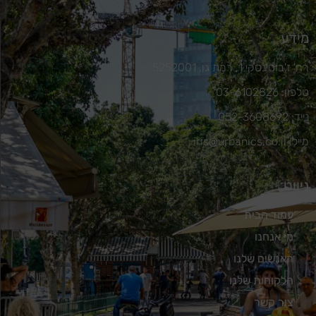
מידע
רח' ז'בוטינסקי 1, רמת גן, 5252001
טלפון: 03-6102826
נייד: 052-3608692
מייל: iris@urbanics.co.il
ניווט
עמוד הבית
מי אנחנו
האנשים שלנו
הלקוחות שלנו
צור קשר