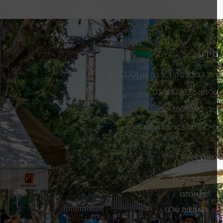
| חולון
ידע
ח' ז'בוטינסקי 1, רמת גן, 5252001
לפון: 03-6102826
יד: 052-3608692
יל: iris@urbanics.co.il
יווט
עמוד הבית
מי אנחנו
האנשים שלנו