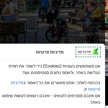
הלקוחות שלנו
צור קשר
דרושים
מדיניות פרטיות
חומי פעילות
תכנון עירוני ואזורי
כלכלה מוניציפלית
מדיניות פרטיות
סביבה וקיימות
אנו משתמשים בעוגיות (Cookies) כדי לשפר את חוויית
הגלישה באתר, ולאסוף נתונים סטטיסטים, ועוד.
בניית אתר
ProSites
בכניסה לאתר, אתם מאשרים את כל האמור ב
מדיניות
פרטיות
זו.
כל הזכויות שמורות לאורבניקס ©
אם אינכם מסכימים לתנאים - אינכם רשאים לעשות שימוש
הצהרת נגישות
באתר.