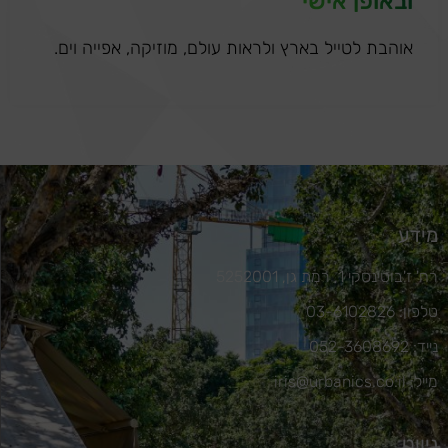
ובאופן אישי
אוהבת לטייל בארץ ולראות עולם, מוזיקה, אפייה וים.
מידע
רח' ז'בוטינסקי 1, רמת גן, 5252001
טלפון: 03-6102826
נייד: 052-3608692
מייל: iris@urbanics.co.il
ניווט