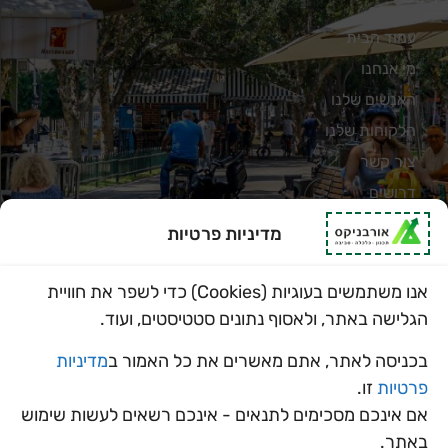
עמוד הבית
מי אנחנו
האנשים שלנו
הלקוחות שלנו
צור קשר
דרושים
מדיניות פרטיות
מדיניות פרטיות
תחומי פעילות
אנו משתמשים בעוגיות (Cookies) כדי לשפר את חוויית
תכנון עירוני ואזורי
הגלישה באתר, ולאסוף נתונים סטטיסטים, ועוד.
כלכלה מוניציפלית
בכניסה לאתר, אתם מאשרים את כל האמור ב
מדיניות
סביבה וקיימות
פרטיות
זו.
אם אינכם מסכימים לתנאים - אינכם רשאים לעשות שימוש
באתר.