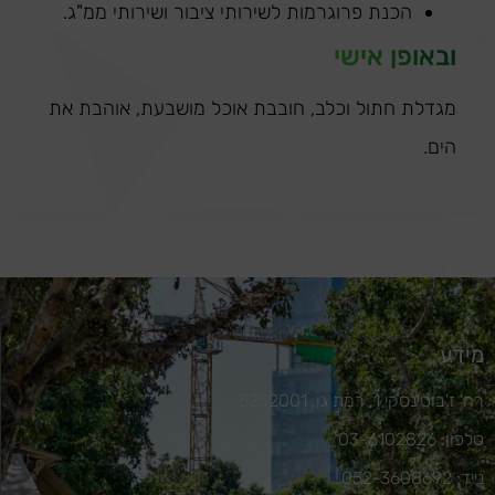
הכנת פרוגרמות לשירותי ציבור ושירותי ממ"ג.
ובאופן אישי
מגדלת חתול וכלב, חובבת אוכל מושבעת, אוהבת את
הים.
מידע
רח' ז'בוטינסקי 1, רמת גן, 5252001
טלפון: 03-6102826
נייד: 052-3608692