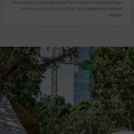
ייעוץ למנהלות אזורי תעשייה אזורי תעשיה (ותעסוקה) רבים בישראל
מנוהלים באופן עצמאי, ניהול הכולל גם את מערך פינוי הפסולת.
הפסולת
מידע
רח' ז'בוטינסקי 1, רמת גן, 5252001
טלפון: 03-6102826
נייד: 052-3608692
מייל: iris@urbanics.co.il
ניווט