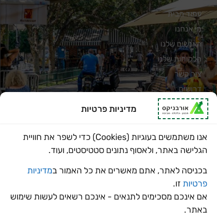
עמוד הבית
מי אנחנו
האנשים שלנו
הלקוחות שלנו
צור קשר
דרושים
מדיניות פרטיות
מדיניות פרטיות
תחומי פעילות
אנו משתמשים בעוגיות (Cookies) כדי לשפר את חוויית
תכנון עירוני ואזורי
הגלישה באתר, ולאסוף נתונים סטטיסטים, ועוד.
כלכלה מוניציפלית
בכניסה לאתר, אתם מאשרים את כל האמור ב
מדיניות
סביבה וקיימות
פרטיות
זו.
אם אינכם מסכימים לתנאים - אינכם רשאים לעשות שימוש
באתר.