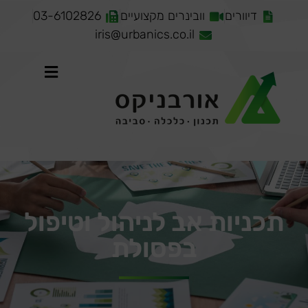
דיוורים
וובינרים מקצועיים
03-6102826
iris@urbanics.co.il
תכניות אב לניהול וטיפול
בפסולת