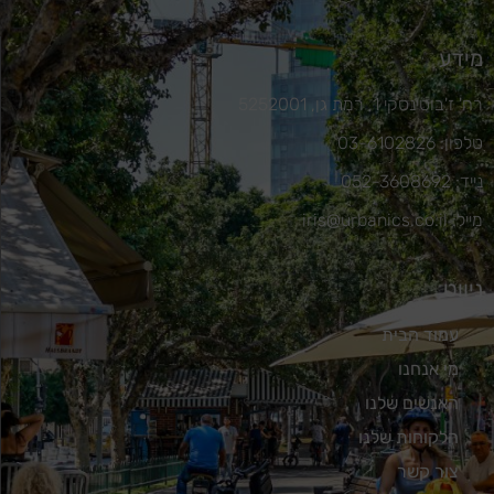
מידע
רח' ז'בוטינסקי 1, רמת גן, 5252001
טלפון: 03-6102826
נייד: 052-3608692
מייל: iris@urbanics.co.il
ניווט
עמוד הבית
מי אנחנו
האנשים שלנו
הלקוחות שלנו
צור קשר