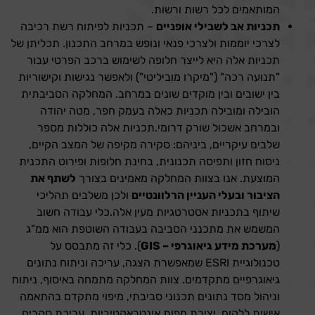
המותאמים לכל רשות ורשות.
תכניות אב לשבילי אופניים
– תכניות לפיתוח רשת רכיבה
לצרכי יוממות ולצרכי פנאי ונופש במרחב התכנון. תכליתן של
תכניות אלה היא לייצר חלופה לשימוש ברכב הפרטי עבור
"תנועה רכה" ("מיקרו מוביליטי") ולאפשר נגישות וקישוריות
בין ישובים ובין מוקדים שונים במרחב. המחלקה הסביבתית
הובילה ומובילה תכניות כאלה בעמק חפר, מטה יהודה
ובמרחב אשכול שורק דרומי.תכניות אלה כוללות מספר
שלבים עיקריים, ביניהם: סקירה מקיפה של המצב הקיים,
ניסוח חזון ותפיסה תכנונית, בחינת חלופות ופירוט התכנית
המוצעת. אנו בצוות המחלקה מאמינים בצורך
לשתף את
הציבור ובעלי העניין הרלוונטיים
ולכן משלבים תהליכי
שיתוף בתכניות אסטרטגיות מעין אלה.כלי עבודה חשוב
המשמש את מתכנני הסביבה בעבודה השוטפת הוא ממ"ג
(
מערכת מידע גיאוגרפי – GIS
). כלי זה מתבסס על
טכנולוגיית ESRI שמאפשרת הצגה, עריכה וניתוח נתונים
גיאוגרפיים מתקדמים. צוות המחלקה מתמחה באיסוף, ניתוח
וניהול מסד נתונים תכנוני סביבתי, מיפוי מתקדם בהתאמה
אישית ללקוח, יצירת מפות אינטראקטיביות, עריכת סקרים