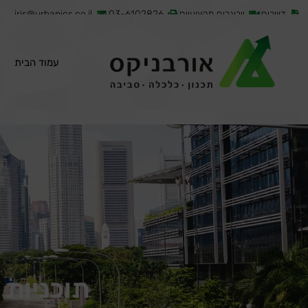
דיוורים
וובינרים מקצועיים
03-6102826
iris@urbanics.co.il
עמוד הבית
תוכניות 