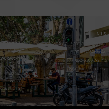
מידע
ניווט
רח' ז'בוטינסקי 1, רמת גן, 5252001
עמוד הבית
מי אנחנו
טלפון: 03-6102826
האנשים שלנו
נייד: 052-3608692
הלקוחות שלנ
מייל: iris@urbanics.co.il
צור קשר
דרושים
מדיניות פרטי