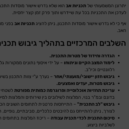
יתרונן המשמעותי של
תכניות אב
הוא שלא נדרש אישור מוסדות התכנ
לעדכן את התכניות בכל עת שיידרש ותוך פרק זמן קצר יחסית.
אף כי לא נדרש אישור מוסדות התכנון, ניתן להציג
תכניות אב
בפני מו
האב.
השלבים המרכזיים בתהליך גיבוש תכנית
הגדרה וחידוד של מטרות התכנית.
לימוד המצב הקיים וניתוחו
– על ידי איסוף נתונים ממקורות גל
רלוונטיים וכיו"ב.
גיבוש חזון יישובי/מועצתי/אחר
– נערך ע"י צוות התכנון בשית
גיבוש מטרות, יעדים ואמצעים.
עריכת תחזיות אוכלוסייה ופרוגרמה כמותית מפורטת
לשטחי צ
בדונם ובמ"ר בנוי, המלצות לשילובים בין שירותים והמלצות למי
גיבוש "לב התכנית"
– התייחסות פרטנית לתחומים השונים הכלו
לצורך, ניתן להתייחס גם להיבטים כלכליים, סביבתיים, נופיים, ת
סיכום התכנית לכדי תכנית עבודה
– ריכוז המלצות בתחומים ה
לשלביות ביצוע.