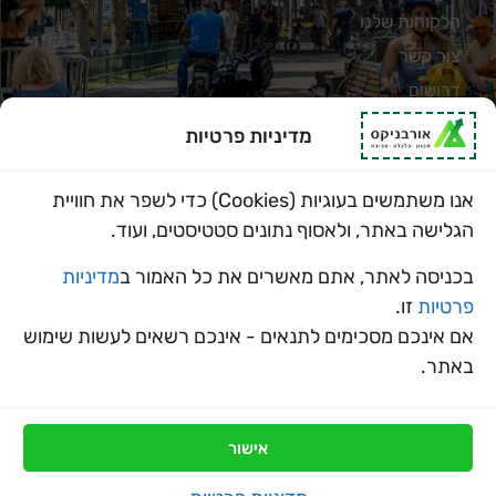
הלקוחות שלנו
צור קשר
דרושים
מדיניות פרטיות
מדיניות פרטיות
תחומי פעילות
אנו משתמשים בעוגיות (Cookies) כדי לשפר את חוויית
תכנון עירוני ואזורי
הגלישה באתר, ולאסוף נתונים סטטיסטים, ועוד.
כלכלה מוניציפלית
בכניסה לאתר, אתם מאשרים את כל האמור ב
מדיניות
סביבה וקיימות
פרטיות
זו.
אם אינכם מסכימים לתנאים - אינכם רשאים לעשות שימוש
באתר.
בניית אתר
ProSites
כל הזכויות שמורות לאורבניקס ©
אישור
הצהרת נגישות