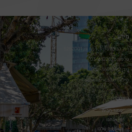
מידע
רח' ז'בוטינסקי 1, רמת גן, 5252001
טלפון: 03-6102826
נייד: 052-3608692
מייל: iris@urbanics.co.il
ניווט
עמוד הבית
מי אנחנו
האנשים שלנו