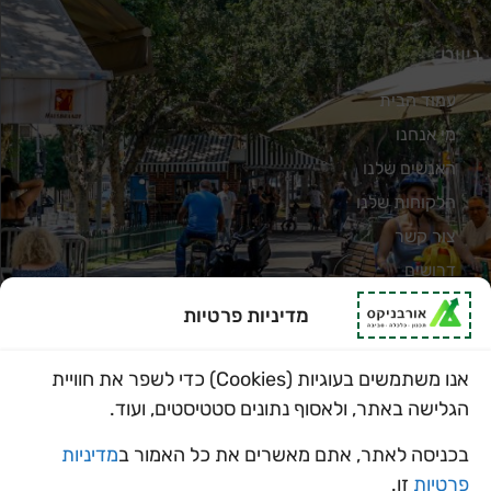
ניווט
עמוד הבית
מי אנחנו
האנשים שלנו
הלקוחות שלנו
צור קשר
דרושים
מדיניות פרטיות
מדיניות פרטיות
תחומי פעילות
אנו משתמשים בעוגיות (Cookies) כדי לשפר את חוויית
תכנון עירוני ואזורי
הגלישה באתר, ולאסוף נתונים סטטיסטים, ועוד.
כלכלה מוניציפלית
בכניסה לאתר, אתם מאשרים את כל האמור ב
מדיניות
סביבה וקיימות
פרטיות
זו.