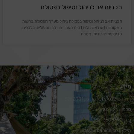
תכניות אב לניהול וטיפול בפסולת
תכניות אב לניהול וטיפול בפסולת ניהול מערך הפסולת ברשות
המקומיות (או באשכולות) הינו מערך מורכב תפעולית, כלכלית,
סביבתית וציבורית. מטרת
מידע
רח' ז'בוטינסקי 1, רמת גן, 5252001
טלפון: 03-6102826
נייד: 052-3608692
מייל: iris@urbanics.co.il