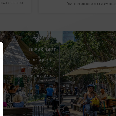
הסביבתית באורב
יות אינה ברורה ומהווה מחד, עול
תחומי פעילות
תכנון עירוני ואזורי
כלכלה מוניציפלית
סביבה וקיימות
ו
ות