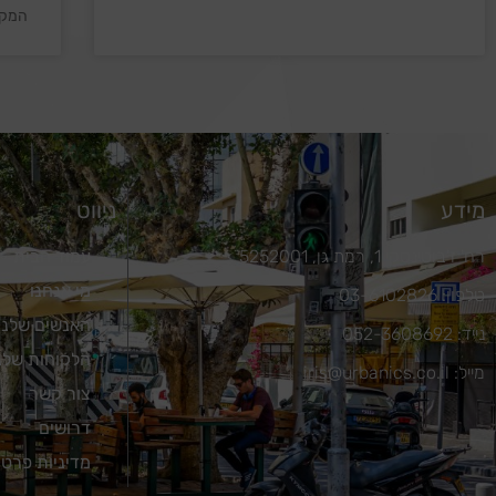
המקומ
מידע
ניווט
רח' ז'בוטינסקי 1, רמת גן, 5252001
עמוד הבית
מי אנחנו
טלפון: 03-6102826
האנשים שלנו
נייד: 052-3608692
הלקוחות שלנ
מייל: iris@urbanics.co.il
צור קשר
דרושים
מדיניות פרטי