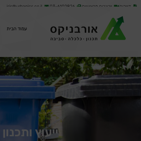
דיוורים
וובינרים מקצועיים
03-6102826
iris@urbanics.co.il
עמוד הבית
ייעוץ ותכנון